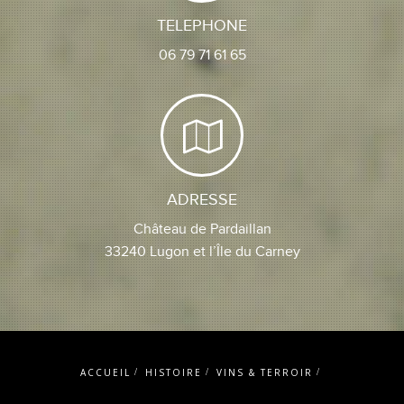
TELEPHONE
06 79 71 61 65
ADRESSE
Château de Pardaillan
33240 Lugon et l’Île du Carney
ACCUEIL
HISTOIRE
VINS & TERROIR