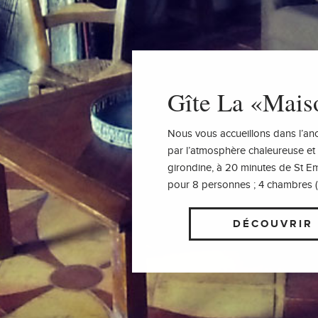
Gîte La «Mais
Nous vous accueillons dans l’an
par l’atmosphère chaleureuse et
girondine, à 20 minutes de St Em
pour 8 personnes ; 4 chambres (2 
DÉCOUVRIR 