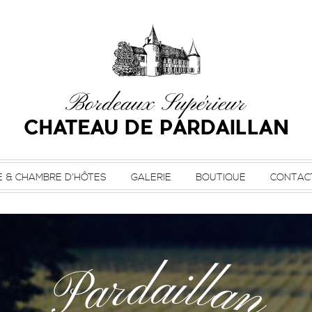
E & CHAMBRE D’HÔTES
GALERIE
BOUTIQUE
CONTAC
d
i
a
r
l
l
a
a
P
n