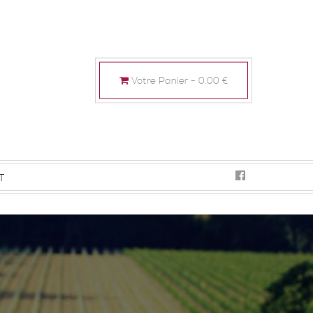
Votre Panier -
0.00
€
T