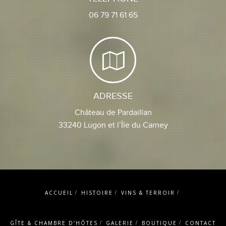
06 79 71 61 65
ADRESSE
Château de Pardaillan
33240 Lugon et l’Île du Carney
ACCUEIL
HISTOIRE
VINS & TERROIR
GÎTE & CHAMBRE D’HÔTES
GALERIE
BOUTIQUE
CONTACT