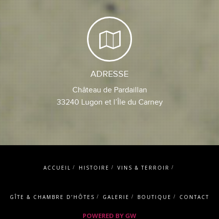
ADRESSE
Château de Pardaillan
33240 Lugon et l’Île du Carney
ACCUEIL
HISTOIRE
VINS & TERROIR
GÎTE & CHAMBRE D’HÔTES
GALERIE
BOUTIQUE
CONTACT
POWERED BY GW