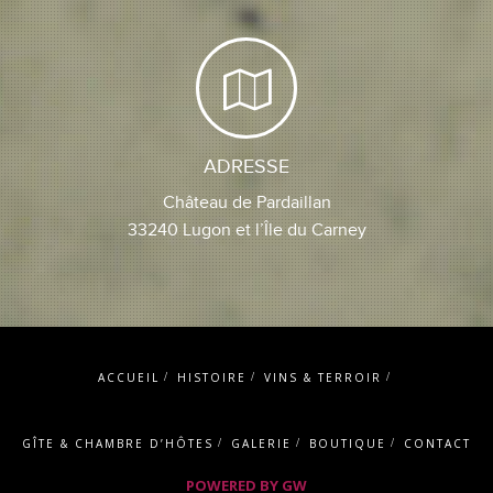
ADRESSE
Château de Pardaillan
33240 Lugon et l’Île du Carney
ACCUEIL
HISTOIRE
VINS & TERROIR
GÎTE & CHAMBRE D’HÔTES
GALERIE
BOUTIQUE
CONTACT
POWERED BY GW