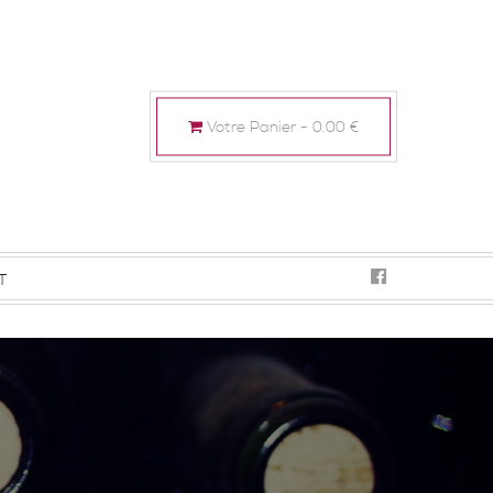
Votre Panier -
0.00
€
T